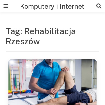
Skip
Komputery i Internet
to
content
Tag:
Rehabilitacja
Rzeszów