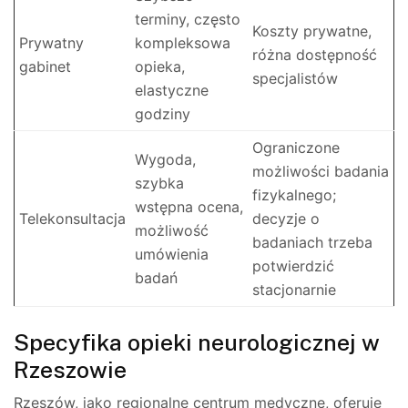
terminy, często
Koszty prywatne,
Prywatny
kompleksowa
różna dostępność
gabinet
opieka,
specjalistów
elastyczne
godziny
Ograniczone
Wygoda,
możliwości badania
szybka
fizykalnego;
wstępna ocena,
Telekonsultacja
decyzje o
możliwość
badaniach trzeba
umówienia
potwierdzić
badań
stacjonarnie
Specyfika opieki neurologicznej w
Rzeszowie
Rzeszów, jako regionalne centrum medyczne, oferuje